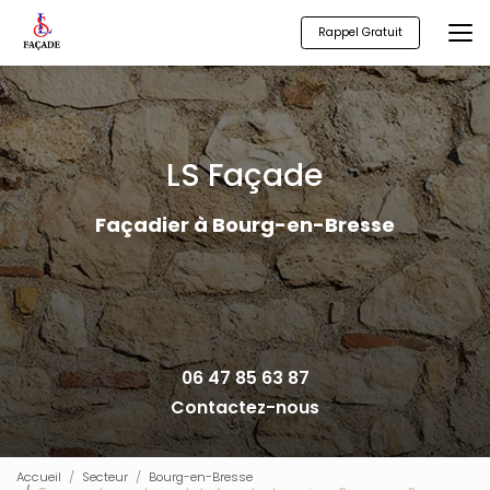
Aller
au
Rappel Gratuit
contenu
principal
LS Façade
Façadier à Bourg-en-Bresse
06 47 85 63 87
Contactez-nous
Accueil
Secteur
Bourg-en-Bresse