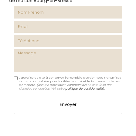
de maison Bourg-en-Bresse
Nom Prénom
Email
Téléphone
Message
J'autorise ce site à conserver l'ensemble des données transmises
dans ce formulaire pour faciliter le suivi et le traitement de ma
demande.
(Aucune exploitation commerciale ne sera faite des
données concervées. Voir notre
politique de confidentialité
)