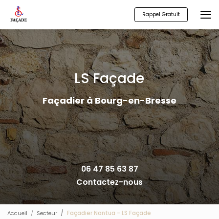
Aller
au
Rappel Gratuit
contenu
principal
LS Façade
Façadier à Bourg-en-Bresse
06 47 85 63 87
Contactez-nous
Accueil
Secteur
Façadier Nantua - LS Façade