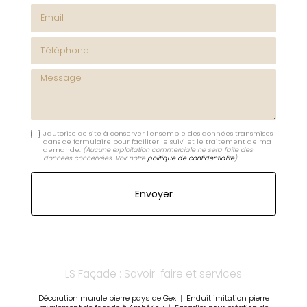
Email
Téléphone
Message
J'autorise ce site à conserver l'ensemble des données transmises
dans ce formulaire pour faciliter le suivi et le traitement de ma
demande.
(Aucune exploitation commerciale ne sera faite des
données concervées. Voir notre
politique de confidentialité
)
LS Façade : Savoir-faire et services
Décoration murale pierre pays de Gex
|
Enduit imitation pierre