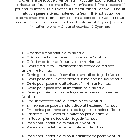
ravalement de façade à Ambérieu
|
Façadier pour création de
barbecue en fausse pierre à Bourg-en-Bresse
|
Enduit décoratif
pour murs intérieurs ou extérieurs restaurant à Genève
|
Enduit
imitation pierre intérieur extérieur a Gex
|
Thématisation de
piscine avec enduit imitation rochers et cascade à Gex
|
Enduit
décoratif pour thématisation d'hôtel restaurant à Lyon
|
enduit
imitation pierre intérieur et éxterieur à Oyonnax
Création arche effet pierre Nantua
Création de barbecue en fausse pierre Nantua
Création de four extérieur type pizza Nantua
Devis gratuit pour ravalement de façade de maison
ancienne Nantua
Devis gratuit pour rénovation d'enduit de façade Nantua
Devis pose enduit effet pierre sur maison neuve Nantua
Devis pour pose enduit décoratif intérieur Nantua
Devis pour pose enduit imitation bois Nantua
Devis pour rénovation de façade de maison ancienne
Nantua
Enduit décoratif extérieur effet pierre Nantua
Entreprise de pose d'enduit décoratif extérieur Nantua
Entreprise pour ravalement de façade de maison Nantua
Façade ou mur extérieur imitation pierre Nantua
Imitation pierre décoration façade Nantua
Pose enduit effet pierre extérieur Nantua
Pose enduit effet pierre mur intérieur Nantua
Pose enduit effet pierre pour habillage de poêle Nantua