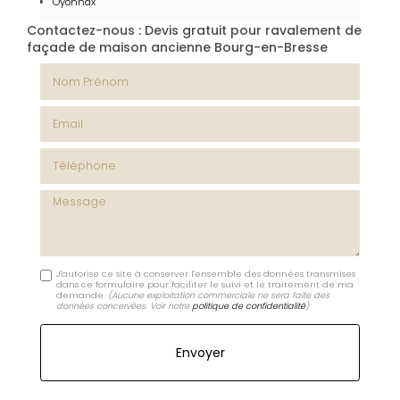
Oyonnax
Contactez-nous : Devis gratuit pour ravalement de
façade de maison ancienne Bourg-en-Bresse
Nom Prénom
Email
Téléphone
Message
J'autorise ce site à conserver l'ensemble des données transmises
dans ce formulaire pour faciliter le suivi et le traitement de ma
demande.
(Aucune exploitation commerciale ne sera faite des
données concervées. Voir notre
politique de confidentialité
)