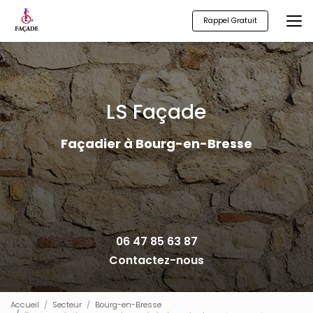
Aller
au
Rappel Gratuit
contenu
principal
LS Façade
Façadier à Bourg-en-Bresse
06 47 85 63 87
Contactez-nous
Accueil
Secteur
Bourg-en-Bresse