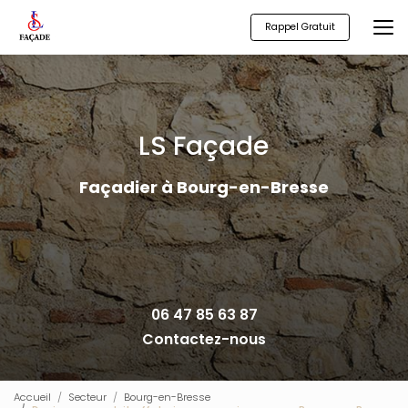
Aller
au
Rappel Gratuit
contenu
principal
LS Façade
Façadier à Bourg-en-Bresse
06 47 85 63 87
Contactez-nous
Accueil
Secteur
Bourg-en-Bresse