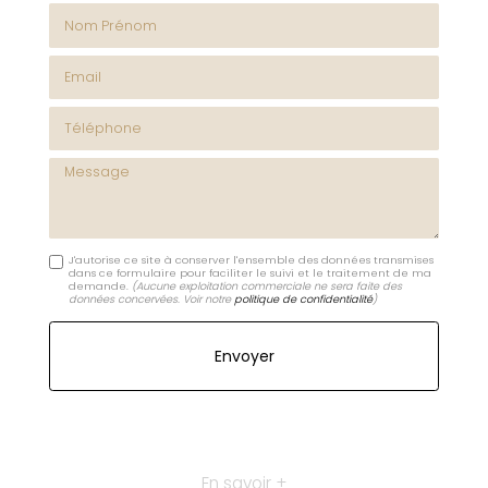
Nom Prénom
Email
Téléphone
Message
J'autorise ce site à conserver l'ensemble des données transmises
dans ce formulaire pour faciliter le suivi et le traitement de ma
demande.
(Aucune exploitation commerciale ne sera faite des
données concervées. Voir notre
politique de confidentialité
)
En savoir +