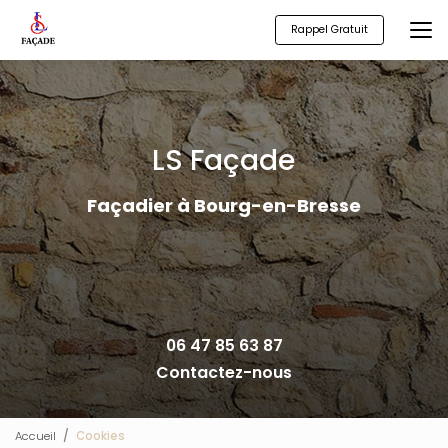
Aller
au
Rappel Gratuit
contenu
principal
LS Façade
Façadier à Bourg-en-Bresse
06 47 85 63 87
Contactez-nous
Accueil
Cookies