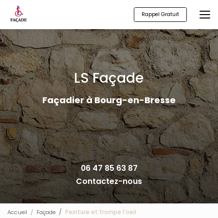
Aller
au
Rappel Gratuit
contenu
principal
LS Façade
Façadier à Bourg-en-Bresse
06 47 85 63 87
Contactez-nous
Accueil
Façade
Peinture et trompe l'oeil