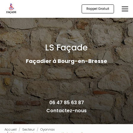
Aller
au
Rappel Gratuit
contenu
principal
LS Façade
Façadier à Bourg-en-Bresse
06 47 85 63 87
Contactez-nous
Accueil
Secteur
Oyonnax