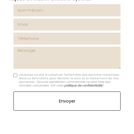
Nom Prénom
Email
Téléphone
Message
J'autorise ce site à conserver l'ensemble des données transmises
dans ce formulaire pour faciliter le suivi et le traitement de ma
demande.
(Aucune exploitation commerciale ne sera faite des
données concervées. Voir notre
politique de confidentialité
)