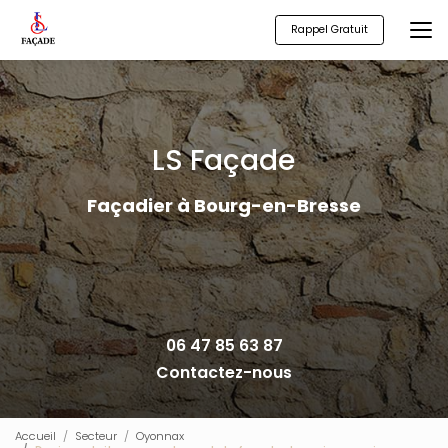
Aller
au
Rappel Gratuit
contenu
principal
LS Façade
Façadier à Bourg-en-Bresse
06 47 85 63 87
Contactez-nous
Accueil
Secteur
Oyonnax