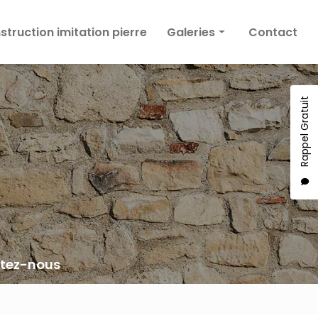
truction imitation pierre
Galeries
Contact
Façade
Enduit décoratif
Rappel Gratuit
Construction imitation pierre
tez-nous