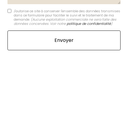
J'autorise ce site à conserver l'ensemble des données transmises
dans ce formulaire pour faciliter le suivi et le traitement de ma
demande.
(Aucune exploitation commerciale ne sera faite des
données concervées. Voir notre
politique de confidentialité
)