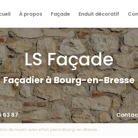
cueil
À propos
Façade
Enduit décoratif
Cons
LS Façade
Façadier à Bourg-en-Bresse
5 63 87
Contac
ion de muret avec effet pierre Bourg-en-Bresse