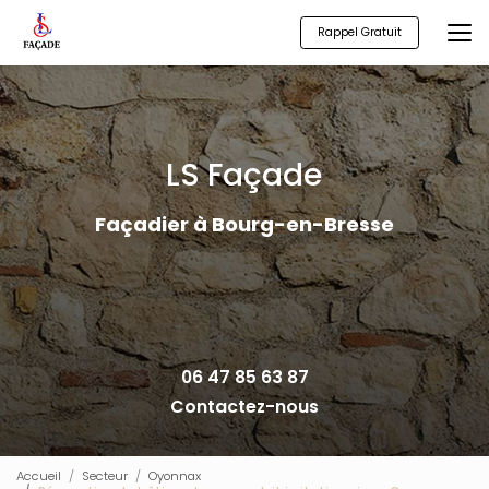
Aller
au
Rappel Gratuit
contenu
principal
LS Façade
Façadier à Bourg-en-Bresse
06 47 85 63 87
Contactez-nous
Accueil
Secteur
Oyonnax