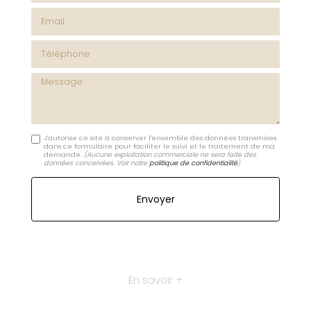
Email
Téléphone
Message
J'autorise ce site à conserver l'ensemble des données transmises
dans ce formulaire pour faciliter le suivi et le traitement de ma
demande.
(Aucune exploitation commerciale ne sera faite des
données concervées. Voir notre
politique de confidentialité
)
En savoir +