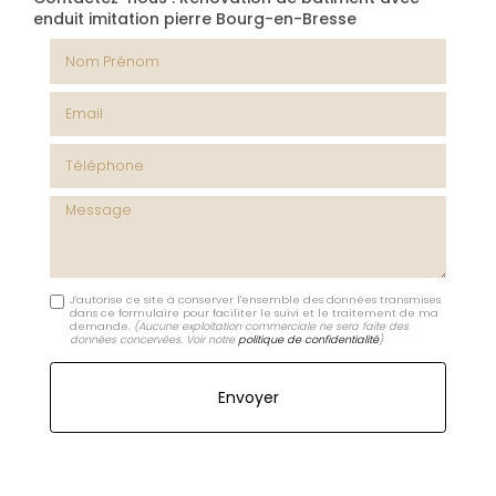
enduit imitation pierre Bourg-en-Bresse
Nom Prénom
Email
Téléphone
Message
J'autorise ce site à conserver l'ensemble des données transmises
dans ce formulaire pour faciliter le suivi et le traitement de ma
demande.
(Aucune exploitation commerciale ne sera faite des
données concervées. Voir notre
politique de confidentialité
)