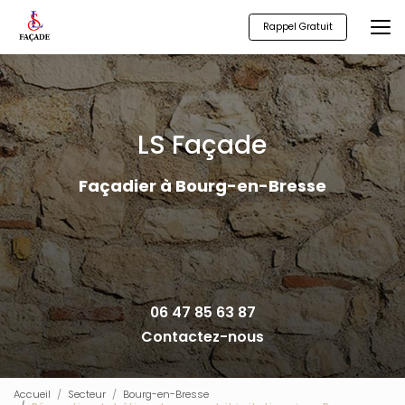
Aller
au
Rappel Gratuit
contenu
principal
LS Façade
Façadier à Bourg-en-Bresse
06 47 85 63 87
Contactez-nous
Accueil
Secteur
Bourg-en-Bresse