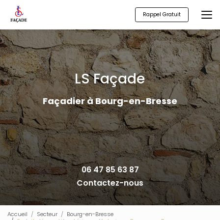
Aller
au
Rappel Gratuit
contenu
principal
LS Façade
Façadier à Bourg-en-Bresse
06 47 85 63 87
Contactez-nous
Accueil
Secteur
Bourg-en-Bresse