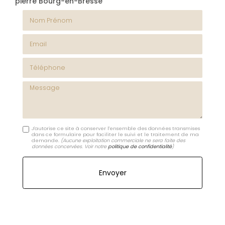
pierre Bourg-en-Bresse
Nom Prénom
Email
Téléphone
Message
J'autorise ce site à conserver l'ensemble des données transmises
dans ce formulaire pour faciliter le suivi et le traitement de ma
demande.
(Aucune exploitation commerciale ne sera faite des
données concervées. Voir notre
politique de confidentialité
)