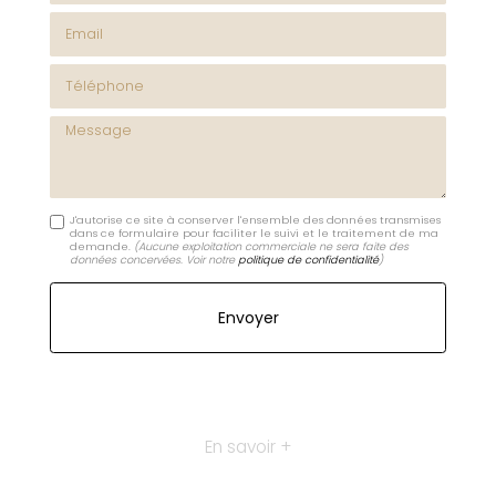
Email
Téléphone
Message
J'autorise ce site à conserver l'ensemble des données transmises
dans ce formulaire pour faciliter le suivi et le traitement de ma
demande.
(Aucune exploitation commerciale ne sera faite des
données concervées. Voir notre
politique de confidentialité
)
En savoir +