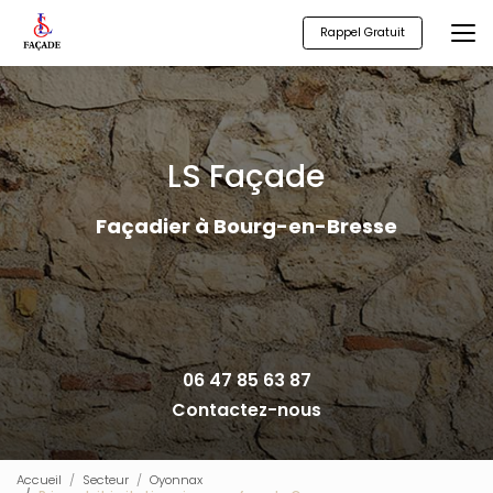
Aller
au
Rappel Gratuit
contenu
principal
LS Façade
Façadier à Bourg-en-Bresse
06 47 85 63 87
Contactez-nous
Accueil
Secteur
Oyonnax