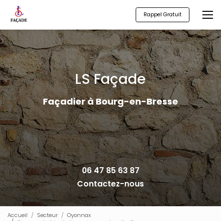
Aller
au
Rappel Gratuit
contenu
principal
LS Façade
Façadier à Bourg-en-Bresse
06 47 85 63 87
Contactez-nous
Accueil
Secteur
Oyonnax