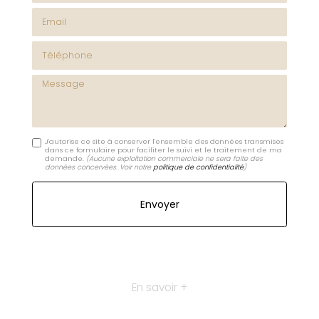
Email
Téléphone
Message
J'autorise ce site à conserver l'ensemble des données transmises
dans ce formulaire pour faciliter le suivi et le traitement de ma
demande.
(Aucune exploitation commerciale ne sera faite des
données concervées. Voir notre
politique de confidentialité
)
En savoir +