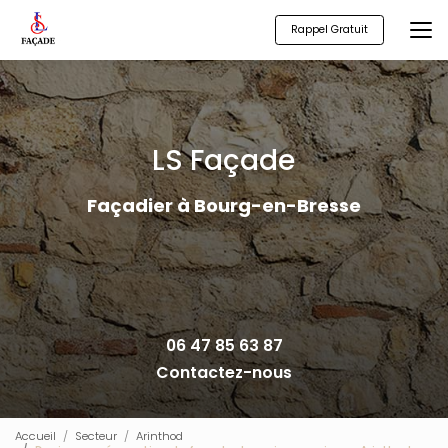
Aller
au
Rappel Gratuit
contenu
principal
LS Façade
Façadier à Bourg-en-Bresse
06 47 85 63 87
Contactez-nous
Accueil
Secteur
Arinthod