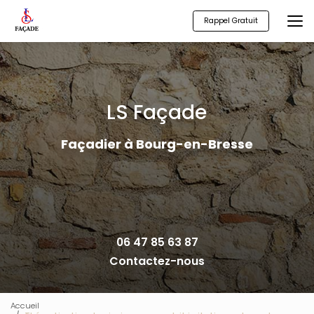
Aller
au
Rappel Gratuit
contenu
principal
LS Façade
Façadier à Bourg-en-Bresse
06 47 85 63 87
Contactez-nous
Accueil