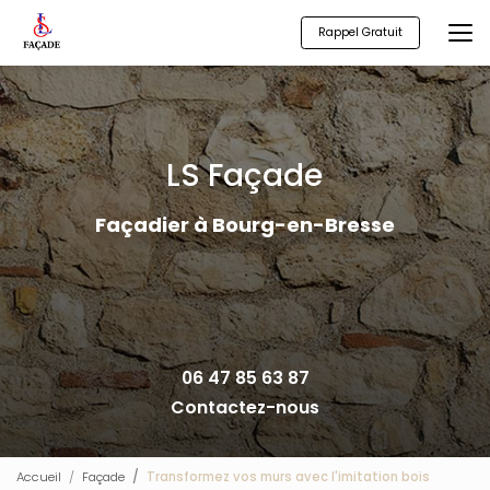
Aller
au
Rappel Gratuit
contenu
principal
LS Façade
Façadier à Bourg-en-Bresse
06 47 85 63 87
Contactez-nous
Accueil
Façade
Transformez vos murs avec l'imitation bois