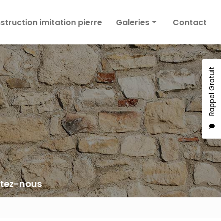
truction imitation pierre
Galeries
Contact
Façade
Enduit décoratif
Rappel Gratuit
Construction imitation pierre
tez-nous