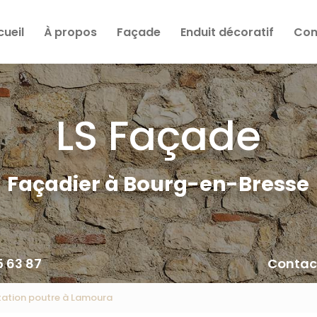
cueil
À propos
Façade
Enduit décoratif
Cons
LS Façade
Façadier à Bourg-en-Bresse
5 63 87
Contac
itation poutre à Lamoura