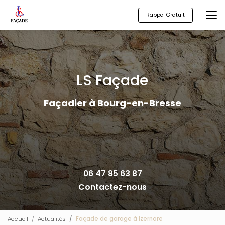
Aller
au
Rappel Gratuit
contenu
principal
LS Façade
Façadier à Bourg-en-Bresse
06 47 85 63 87
Contactez-nous
Accueil
Actualités
Façade de garage à Izernore