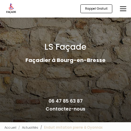
Aller
au
Rappel Gratuit
contenu
principal
LS Façade
Façadier à Bourg-en-Bresse
06 47 85 63 87
Contactez-nous
Accueil
Actualités
Enduit imitation pierre à Oyonnax