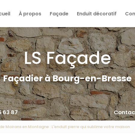
cueil
À propos
Façade
Enduit décoratif
Cons
LS Façade
Façadier à Bourg-en-Bresse
5 63 87
Contac
de Moirans en Montagne : L'enduit pierre qui sublime votre maison