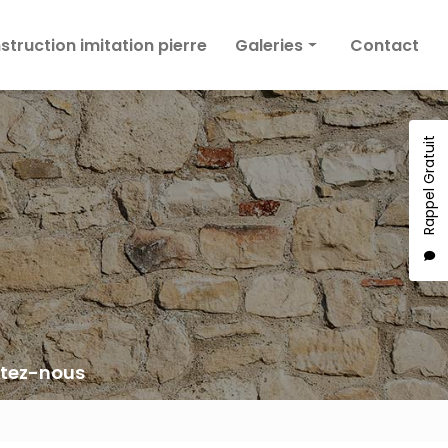
truction imitation pierre
Galeries
Contact
Façade
Enduit décoratif
Rappel Gratuit
Construction imitation pierre
tez-nous