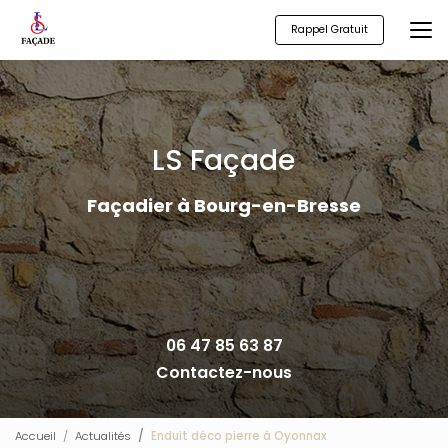
Aller
au
Rappel Gratuit
contenu
principal
LS Façade
Façadier à Bourg-en-Bresse
06 47 85 63 87
Contactez-nous
Accueil
Actualités
Enduit déco pierre à Oyonnax